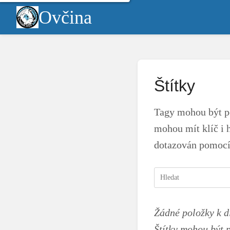
Ovčina
Štítky
Tagy mohou být po
mohou mít klíč i 
dotazován pomocí 
Žádné položky k d
Štítky mohou být 