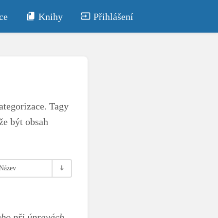
ce
Knihy
Přihlášení
ategorizace. Tagy
že být obsah
Název
ebo při úpravách