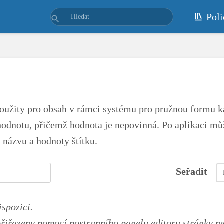
Poli
užity pro obsah v rámci systému pro pružnou formu k
hodnotu, přičemž hodnota je nepovinná. Po aplikaci mů
názvu a hodnoty štítku.
Seřadit
ispozici.
přiřazeny pomocí postranního panelu editoru stránky n