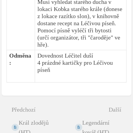
Musí vyhledat starého ducha v
lokaci Kobka starého krále (donese
z lokace razítko slon), v knihovně
dostane recept na Léčivou píseň.
Pomocí písně vyléčí tři bytosti
(určí organizátor, tři "čaroděje" ve
hře).
Odměna
Dovednost Léčitel duší
:
4 prázdné kartičky pro Léčivou
píseň
Zadejte
režim
výběru
Předchozí
Další
sekce
Král zlodějů
Legendární
(HT)
kovář (HT)