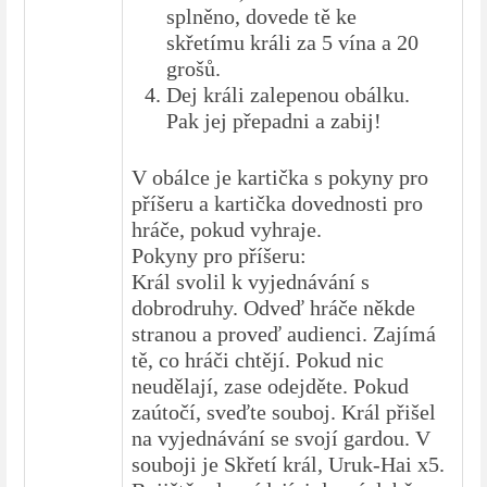
splněno, dovede tě ke
skřetímu králi za 5 vína a 20
grošů.
Dej králi zalepenou obálku.
Pak jej přepadni a zabij!
V obálce je kartička s pokyny pro
příšeru a kartička dovednosti pro
hráče, pokud vyhraje.
Pokyny pro příšeru:
Král svolil k vyjednávání s
dobrodruhy. Odveď hráče někde
stranou a proveď audienci. Zajímá
tě, co hráči chtějí. Pokud nic
neudělají, zase odejděte. Pokud
zaútočí, sveďte souboj. Král přišel
na vyjednávání se svojí gardou. V
souboji je Skřetí král, Uruk-Hai x5.