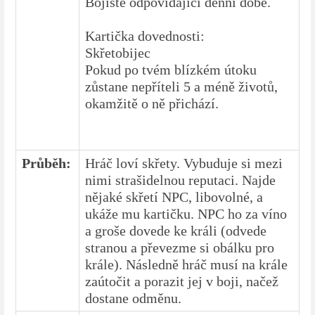
Bojiště odpovídajíci denní době.
Kartička dovednosti:
Skřetobijec
Pokud po tvém blízkém útoku
zůstane nepříteli 5 a méně životů,
okamžitě o ně přichází.
Průběh:
Hráč loví skřety. Vybuduje si mezi
nimi strašidelnou reputaci. Najde
nějaké skřetí NPC, libovolné, a
ukáže mu kartičku. NPC ho za víno
a groše dovede ke králi (odvede
stranou a převezme si obálku pro
krále). Následně hráč musí na krále
zaútočit a porazit jej v boji, načež
dostane odměnu.