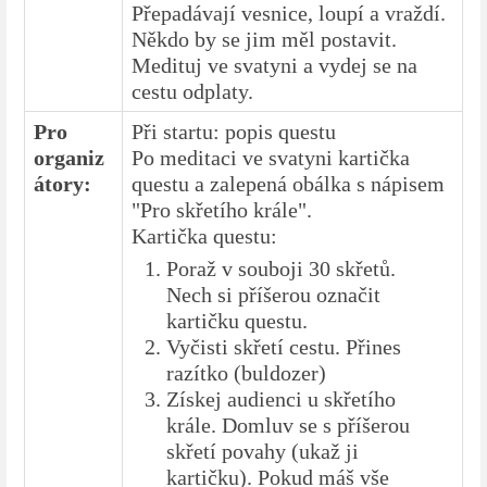
Přepadávají vesnice, loupí a vraždí.
Někdo by se jim měl postavit.
Medituj ve svatyni a vydej se na
cestu odplaty.
Pro
Při startu: popis questu
organiz
Po meditaci ve svatyni kartička
átory:
questu a zalepená obálka s nápisem
"Pro skřetího krále".
Kartička questu:
Poraž v souboji 30 skřetů.
Nech si příšerou označit
kartičku questu.
Vyčisti skřetí cestu. Přines
razítko (buldozer)
Získej audienci u skřetího
krále. Domluv se s příšerou
skřetí povahy (ukaž ji
kartičku). Pokud máš vše