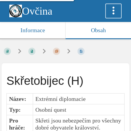
Ovčina
Informace
Obsah
Skřetobijec (H)
Název:
Extrémní diplomacie
Typ:
Osobní quest
Pro
Skřeti jsou nebezpečím pro všechny
hráče:
dobré obyvatele království.