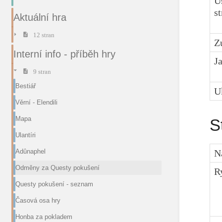
Ú
s
Aktuální hra
12 stran
Z
Interní info - příběh hry
J
9 stran
Bestiář
U
Věrní - Elendili
Mapa
S
Ulantíri
N
Adûnaphel
Odměny za Questy pokušení
R
Questy pokušení - seznam
Časová osa hry
Honba za pokladem