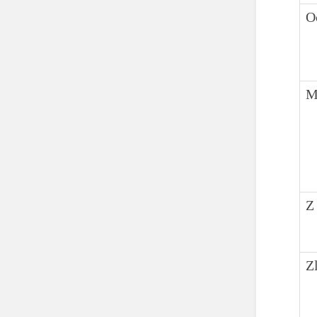
O
M
Z 
Z