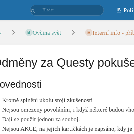
Poli
y
Ovčina svět
Interní info - př
dměny za Questy pokuše
ovednosti
Kromě splnění úkolu stojí zkušenosti
Nejsou omezeny povoláním, i když některé budou vhod
Dají se použít jednou za souboj.
Nejsou AKCE, na jejich kartičkách je napsáno, kdy je 