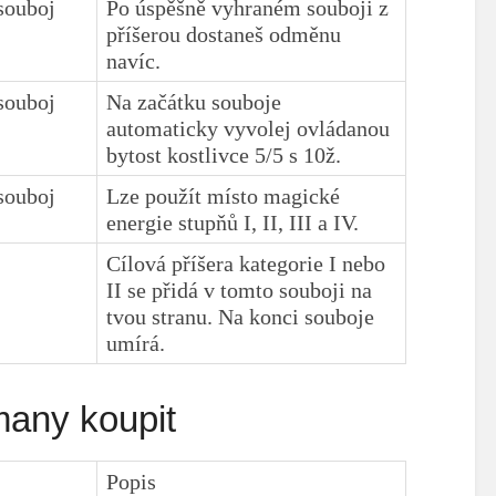
souboj
Po úspěšně vyhraném souboji z
příšerou dostaneš odměnu
navíc.
souboj
Na začátku souboje
automaticky vyvolej ovládanou
bytost kostlivce 5/5 s 10ž.
souboj
Lze použít místo magické
energie stupňů I, II, III a IV.
Cílová příšera kategorie I nebo
II se přidá v tomto souboji na
tvou stranu. Na konci souboje
umírá.
 many koupit
Popis