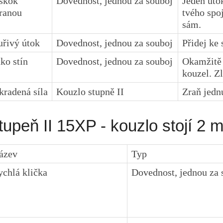
skok
Dovednost, jednou za souboj
Jeden útok
tranou
tvého spoj
sám.
uřivý útok
Dovednost, jednou za souboj
Přidej ke
ako stín
Dovednost, jednou za souboj
Okamžitě 
kouzel. Z
kradená síla
Kouzlo stupně II
Zraň jednu
tupeň II 15XP - kouzlo stojí 2 
ázev
Typ
ychlá klička
Dovednost, jednou za 