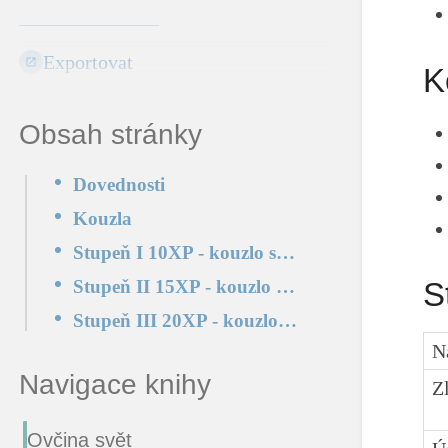
Exportovat
K
Obsah stránky
Dovednosti
Kouzla
Stupeň I 10XP - kouzlo stojí 1 manu koupit
Stupeň II 15XP - kouzlo stojí 2 many koupit
S
Stupeň III 20XP - kouzlo stojí 3 many koupit
N
Navigace knihy
Z
Ovčina svět