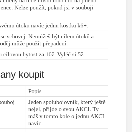
 cílený na tebe místo toho cílí na jiného
ence. Nelze použít, pokud jsi v souboji
 svému útoku navíc jednu kostku k6+.
se schovej. Nemůžeš být cílem útoků a
loděj může použít přepadení.
 cílovou bytost za 10ž. Vyléč si 5ž.
many koupit
Popis
souboj
Jeden spolubojovník, který ještě
nejel, přijde o svou AKCI. Ty
máš v tomto kole o jednu AKCI
navíc.