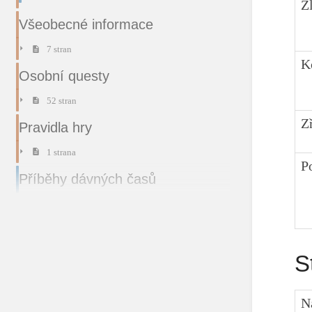
Z
Všeobecné informace
7 stran
K
Osobní questy
52 stran
Z
Pravidla hry
1 strana
P
Příběhy dávných časů
S
N