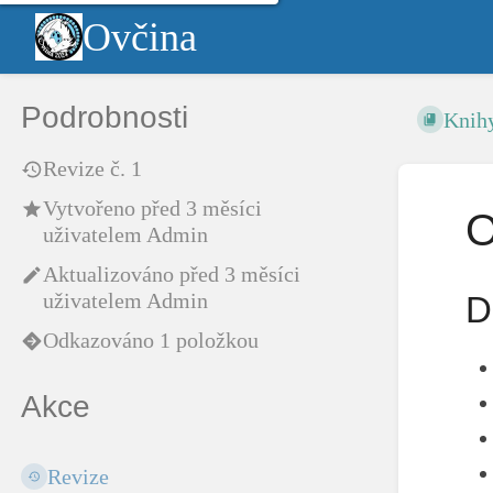
Ovčina
Podrobnosti
Knih
Revize č. 1
Vytvořeno
před 3 měsíci
O
uživatelem
Admin
Aktualizováno
před 3 měsíci
uživatelem
Admin
D
Odkazováno 1 položkou
Akce
Revize