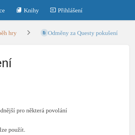
ce
Knihy
Přihlášení
íběh hry
Odměny za Questy pokušení
ní
nější pro některá povolání
lze použít.