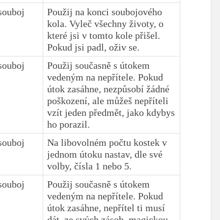
souboj
Použij na konci soubojového
kola. Vyleč všechny životy, o
které jsi v tomto kole přišel.
Pokud jsi padl, oživ se.
souboj
Použij současně s útokem
vedeným na nepřítele. Pokud
útok zasáhne, nezpůsobí žádné
poškození, ale můžeš nepříteli
vzít jeden předmět, jako kdybys
ho porazil.
souboj
Na libovolném počtu kostek v
jednom útoku nastav, dle své
volby, čísla 1 nebo 5.
souboj
Použij současně s útokem
vedeným na nepřítele. Pokud
útok zasáhne, nepřítel ti musí
dát, ze svých zásob, magickou