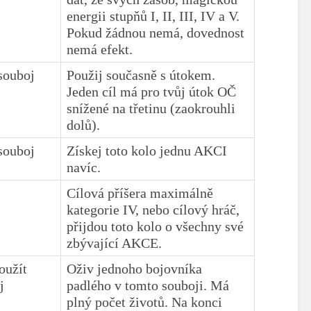
energii stupňů I, II, III, IV a V.
Pokud žádnou nemá, dovednost
nemá efekt.
souboj
Použij současně s útokem.
Jeden cíl má pro tvůj útok OČ
snížené na třetinu (zaokrouhli
dolů).
souboj
Získej toto kolo jednu AKCI
navíc.
Cílová příšera maximálně
kategorie IV, nebo cílový hráč,
přijdou toto kolo o všechny své
zbývající AKCE.
oužít
Oživ jednoho bojovníka
j
padlého v tomto souboji. Má
plný počet životů. Na konci