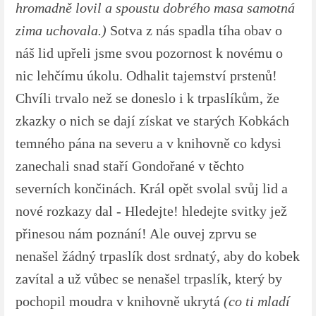
hromadně lovil a spoustu dobrého masa samotná
zima uchovala.)
Sotva z nás spadla tíha obav o
náš lid upřeli jsme svou pozornost k novému o
nic lehčímu úkolu. Odhalit tajemství prstenů!
Chvíli trvalo než se doneslo i k trpaslíkům, že
zkazky o nich se dají získat ve starých Kobkách
temného pána na severu a v knihovně co kdysi
zanechali snad staří Gondořané v těchto
severních končinách. Král opět svolal svůj lid a
nové rozkazy dal - Hledejte! hledejte svitky jež
přinesou nám poznání! Ale ouvej zprvu se
nenašel žádný trpaslík dost srdnatý, aby do kobek
zavítal a už vůbec se nenašel trpaslík, který by
pochopil moudra v knihovně ukrytá
(co ti mladí