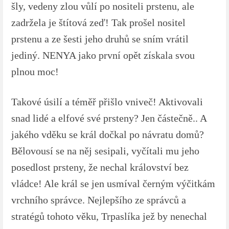
šly, vedeny zlou vůlí po nositeli prstenu, ale
zadržela je štítová zeď! Tak prošel nositel
prstenu a ze šesti jeho druhů se sním vrátil
jediný. NENYA jako první opět získala svou
plnou moc!
Takové úsilí a téměř přišlo vniveč! Aktivovali
snad lidé a elfové své prsteny? Jen částečně.. A
jakého vděku se král dočkal po návratu domů?
Bělovousí se na něj sesipali, vyčítali mu jeho
posedlost prsteny, že nechal království bez
vládce! Ale král se jen usmíval černým výčitkám
vrchního správce. Nejlepšího ze správců a
stratégů tohoto věku, Trpaslíka jež by nenechal