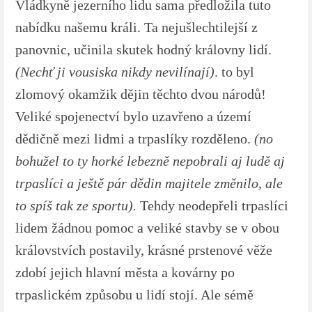
Vládkyně jezerního lidu sama předložila tuto
nabídku našemu králi. Ta nejušlechtilejší z
panovnic, učinila skutek hodný královny lidí.
(Nechť ji vousiska nikdy nevilínají)
. to byl
zlomový okamžik dějin těchto dvou národů!
Veliké spojenectví bylo uzavřeno a území
dědičně mezi lidmi a trpaslíky rozděleno.
(no
bohužel to ty horké lebezně nepobrali aj ludě aj
trpaslíci a ještě pár dědin majitele změnilo, ale
to spíš tak ze sportu).
Tehdy neodepřeli trpaslíci
lidem žádnou pomoc a veliké stavby se v obou
královstvích postavily, krásné prstenové věže
zdobí jejich hlavní města a kovárny po
trpaslickém způsobu u lidí stojí. Ale sémě