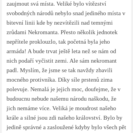
zaujmout svá místa. Veliké bylo vítězství
svobodných národů nebylo snad jediného místa v
bitevní linii kde by nezvítězili nad temnými
zrůdami Nekromanta. Přesto několik jednotek
nepřítele proklouzlo, tak početná byla jeho
armáda! A bude trvat ještě leta než se nám od
nich podaří vyčistit zemi. Ale sám nekromant
padl. Myslím, že jsme se tak navždy zbavili
mocného protivníka. Díky síle prstenů zima
polevuje. Nemalá je jejich moc, doufejme, že v
budoucnu nebude našemu národu naškodu, že
jich nemáme více. Veliká je moudrost našeho
krále a silné jsou zdi našeho království. Bylo by
jedině správné a zasloužené kdyby bylo všech pět