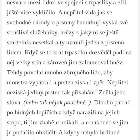
nesváru mezi lidmi ve spojení s trpaslíky a elfi
ještě více vyklíčilo. A nepřítel vida jak se
svobodné národy o prsteny handrkují vyslal své
strašlivé služebníky, hrůzy s jakými se ještě
smrtelník nesetkal a ty uzmuli jeden z prstenů
lidem. Když se to král trpaslíků dozvěděl padl na
něj velký stín a zároveň jim zalomcoval hněv.
Tehdy povolal mnoho zbrojného lidu, aby
monstra vypátrali a prsten získali zpět. Nepřítel
nezíská jediný prsten tak přísahám! Zněla jeho
slova.
(nebo tak nějak podobně..)
. Dlouho pátrali
po bídných lupičích a když narazili na jejich
stopu, ti jim zbaběle unikali, ale nakonec se jim
je podařilo obklíčit. A kdyby nebylo hrdinné