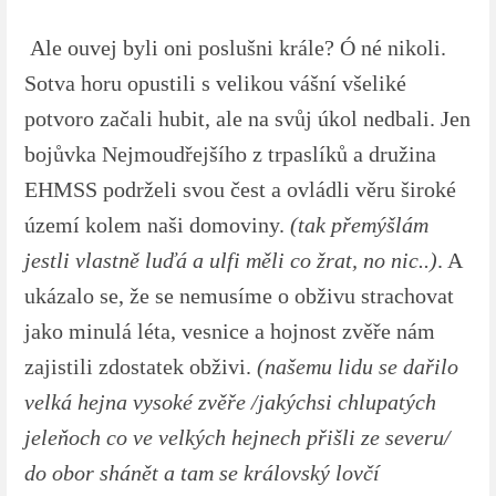
Ale ouvej byli oni poslušni krále? Ó né nikoli.
Sotva horu opustili s velikou vášní všeliké
potvoro začali hubit, ale na svůj úkol nedbali. Jen
bojůvka Nejmoudřejšího z trpaslíků a družina
EHMSS podrželi svou čest a ovládli věru široké
území kolem naši domoviny.
(tak přemýšlám
jestli vlastně luďá a ulfi měli co žrat, no nic..)
. A
ukázalo se, že se nemusíme o obživu strachovat
jako minulá léta, vesnice a hojnost zvěře nám
zajistili zdostatek obživi.
(našemu lidu se dařilo
velká hejna vysoké zvěře /jakýchsi chlupatých
jeleňoch co ve velkých hejnech přišli ze severu/
do obor shánět a tam se královský lovčí