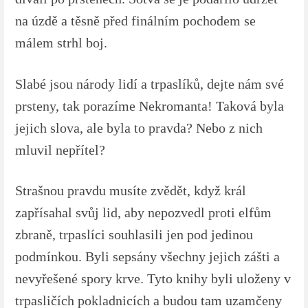
na úzdě a těsně před finálním pochodem se
málem strhl boj.
Slabé jsou národy lidí a trpaslíků, dejte nám své
prsteny, tak porazíme Nekromanta! Taková byla
jejich slova, ale byla to pravda? Nebo z nich
mluvil nepřítel?
Strašnou pravdu musíte zvědět, když král
zapřísahal svůj lid, aby nepozvedl proti elfům
zbraně, trpaslíci souhlasili jen pod jedinou
podmínkou. Byli sepsány všechny jejich zášti a
nevyřešené spory krve. Tyto knihy byli uloženy v
trpasličích pokladnicích a budou tam uzamčeny