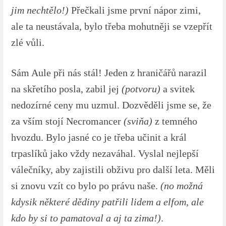
jim nechtělo!)
Přečkali jsme první nápor zimi,
ale ta neustávala, bylo třeba mohutněji se vzepřít
zlé vůli.
Sám Aule při nás stál! Jeden z hraničářů narazil
na skřetího posla, zabil jej
(potvoru)
a svitek
nedozírné ceny mu uzmul. Dozvěděli jsme se, že
za vším stojí Necromancer
(sviňa)
z temného
hvozdu. Bylo jasné co je třeba učinit a král
trpaslíků jako vždy nezaváhal. Vyslal nejlepší
válečníky, aby zajistili obživu pro další leta. Měli
si znovu vzít co bylo po právu naše.
(no možná
kdysik některé dědiny patřili lidem a elfom, ale
kdo by si to pamatoval a aj ta zima!)
.