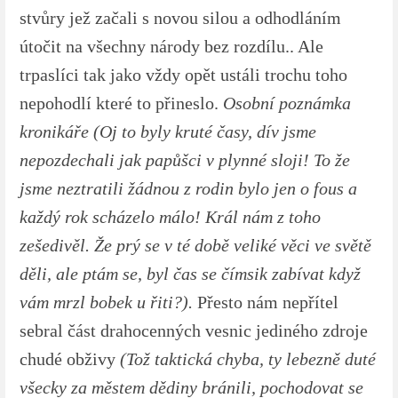
stvůry jež začali s novou silou a odhodláním
útočit na všechny národy bez rozdílu.. Ale
trpaslíci tak jako vždy opět ustáli trochu toho
nepohodlí které to přineslo.
Osobní poznámka
kronikáře (Oj to byly kruté časy, dív jsme
nepozdechali jak papůšci v plynné sloji! To že
jsme neztratili žádnou z rodin bylo jen o fous a
každý rok scházelo málo! Král nám z toho
zešedivěl. Že prý se v té době veliké věci ve světě
děli, ale ptám se, byl čas se čímsik zabívat když
vám mrzl bobek u řiti?).
Přesto nám nepřítel
sebral část drahocenných vesnic jediného zdroje
chudé obživy
(Tož taktická chyba, ty lebezně duté
všecky za městem dědiny bránili, pochodovat se