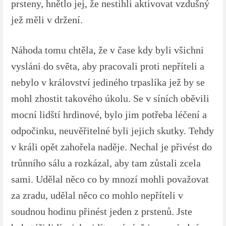
prsteny, hnětlo jej, že nestihli aktivovat vzdušný
jež měli v držení.
Náhoda tomu chtěla, že v čase kdy byli všichni
vysláni do světa, aby pracovali proti nepříteli a
nebylo v království jediného trpaslíka jež by se
mohl zhostit takového úkolu. Se v síních oběvili
mocní lidští hrdinové, bylo jim potřeba léčení a
odpočinku, neuvěřitelné byli jejich skutky. Tehdy
v králi opět zahořela naděje. Nechal je přivést do
trůnního sálu a rozkázal, aby tam zůstali zcela
sami. Udělal něco co by mnozí mohli považovat
za zradu, udělal něco co mohlo nepříteli v
soudnou hodinu přinést jeden z prstenů. Jste