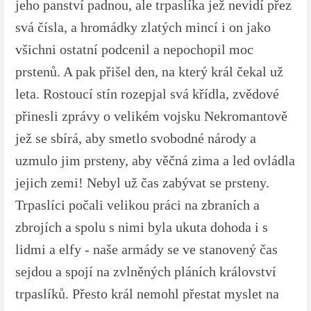
jeho panství padnou, ale trpaslíka jež nevidí přez
svá čísla, a hromádky zlatých mincí i on jako
všichni ostatní podcenil a nepochopil moc
prstenů. A pak přišel den, na který král čekal už
leta. Rostoucí stín rozepjal svá křídla, zvědové
přinesli zprávy o velikém vojsku Nekromantově
jež se sbírá, aby smetlo svobodné národy a
uzmulo jim prsteny, aby věčná zima a led ovládla
jejich zemi! Nebyl už čas zabývat se prsteny.
Trpaslíci počali velikou práci na zbraních a
zbrojích a spolu s nimi byla ukuta dohoda i s
lidmi a elfy - naše armády se ve stanovený čas
sejdou a spojí na zvlněných pláních království
trpaslíků. Přesto král nemohl přestat myslet na