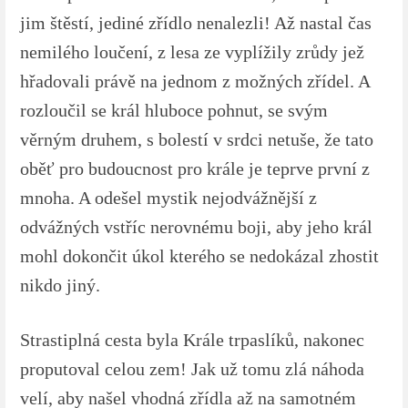
jim štěstí, jediné zřídlo nenalezli! Až nastal čas
nemilého loučení, z lesa ze vyplížily zrůdy jež
hřadovali právě na jednom z možných zřídel. A
rozloučil se král hluboce pohnut, se svým
věrným druhem, s bolestí v srdci netuše, že tato
oběť pro budoucnost pro krále je teprve první z
mnoha. A odešel mystik nejodvážnější z
odvážných vstříc nerovnému boji, aby jeho král
mohl dokončit úkol kterého se nedokázal zhostit
nikdo jiný.
Strastiplná cesta byla Krále trpaslíků, nakonec
proputoval celou zem! Jak už tomu zlá náhoda
velí, aby našel vhodná zřídla až na samotném