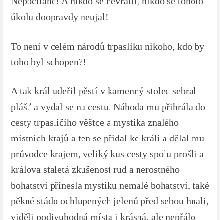
Nepočítaně! A nikdo se nevrátil, nikdo se tohoto
úkolu doopravdy neujal!
To není v celém národů trpaslíku nikoho, kdo by
toho byl schopen?!
A tak král udeřil pěstí v kamenný stolec sebral
plášť a vydal se na cestu. Náhoda mu přihrála do
cesty trpasličího věštce a mystika znalého
místních krajů a ten se přidal ke králi a dělal mu
průvodce krajem, veliký kus cesty spolu prošli a
králova staletá zkušenost rud a nerostného
bohatství přinesla mystiku nemalé bohatství, také
pěkné stádo ochlupených jelenů před sebou hnali,
viděli podivuhodná místa i krásná, ale nepřálo