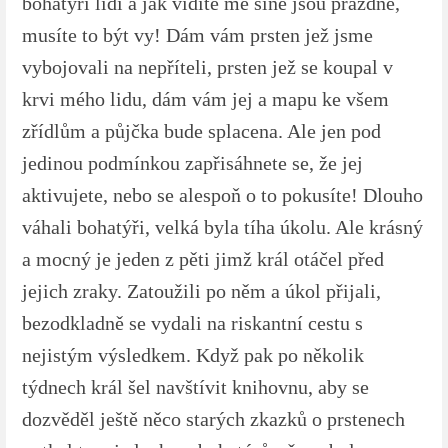
bohatýři lidí a jak vidíte mé síně jsou prázdné,
musíte to být vy! Dám vám prsten jež jsme
vybojovali na nepříteli, prsten jež se koupal v
krvi mého lidu, dám vám jej a mapu ke všem
zřídlům a půjčka bude splacena. Ale jen pod
jedinou podmínkou zapřisáhnete se, že jej
aktivujete, nebo se alespoň o to pokusíte! Dlouho
váhali bohatýři, velká byla tíha úkolu. Ale krásný
a mocný je jeden z pěti jimž král otáčel před
jejich zraky. Zatoužili po něm a úkol přijali,
bezodkladně se vydali na riskantní cestu s
nejistým výsledkem. Když pak po několik
týdnech král šel navštívit knihovnu, aby se
dozvěděl ještě něco starých zkazků o prstenech