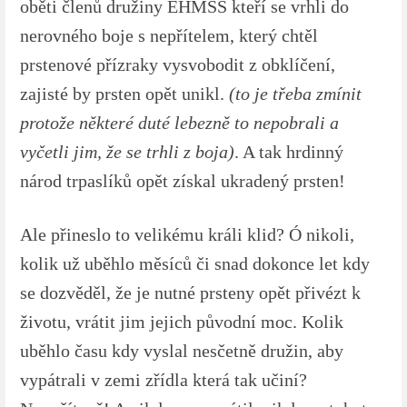
oběti členů družiny EHMSS kteří se vrhli do
nerovného boje s nepřítelem, který chtěl
prstenové přízraky vysvobodit z obklíčení,
zajisté by prsten opět unikl.
(to je třeba zmínit
protože některé duté lebezně to nepobrali a
vyčetli jim, že se trhli z boja)
. A tak hrdinný
národ trpaslíků opět získal ukradený prsten!
Ale přineslo to velikému králi klid? Ó nikoli,
kolik už uběhlo měsíců či snad dokonce let kdy
se dozvěděl, že je nutné prsteny opět přivézt k
životu, vrátit jim jejich původní moc. Kolik
uběhlo času kdy vyslal nesčetně družin, aby
vypátrali v zemi zřídla která tak učiní?