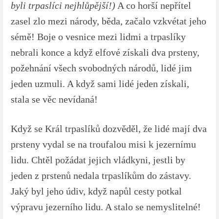
byli trpaslíci nejhlůpější!)
A co horší nepřítel
zasel zlo mezi národy, běda, začalo vzkvétat jeho
sémě! Boje o vesnice mezi lidmi a trpaslíky
nebrali konce a když elfové získali dva prsteny,
požehnání všech svobodných národů, lidé jim
jeden uzmuli. A když sami lidé jeden získali,
stala se věc nevídaná!
Když se Král trpaslíků dozvěděl, že lidé mají dva
prsteny vydal se na troufalou misi k jezernímu
lidu. Chtěl požádat jejich vládkyni, jestli by
jeden z prstenů nedala trpaslíkům do zástavy.
Jaký byl jeho údiv, když napůl cesty potkal
výpravu jezerního lidu. A stalo se nemyslitelné!