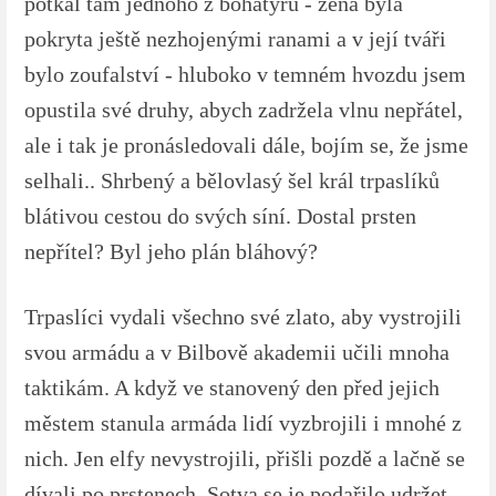
potkal tam jednoho z bohatýrů - žena byla
pokryta ještě nezhojenými ranami a v její tváři
bylo zoufalství - hluboko v temném hvozdu jsem
opustila své druhy, abych zadržela vlnu nepřátel,
ale i tak je pronásledovali dále, bojím se, že jsme
selhali.. Shrbený a bělovlasý šel král trpaslíků
blátivou cestou do svých síní. Dostal prsten
nepřítel? Byl jeho plán bláhový?
Trpaslíci vydali všechno své zlato, aby vystrojili
svou armádu a v Bilbově akademii učili mnoha
taktikám. A když ve stanovený den před jejich
městem stanula armáda lidí vyzbrojili i mnohé z
nich. Jen elfy nevystrojili, přišli pozdě a lačně se
dívali po prstenech. Sotva se je podařilo udržet