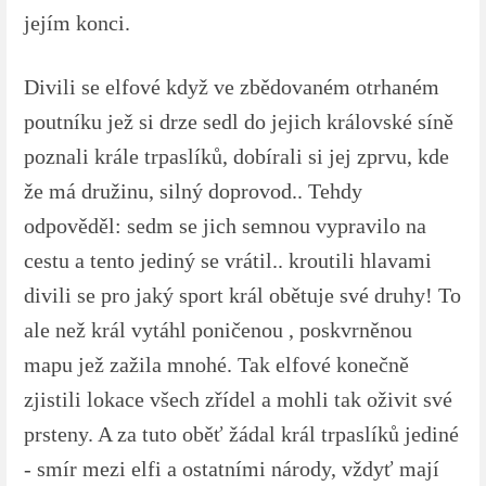
jejím konci.
Divili se elfové když ve zbědovaném otrhaném
poutníku jež si drze sedl do jejich královské síně
poznali krále trpaslíků, dobírali si jej zprvu, kde
že má družinu, silný doprovod.. Tehdy
odpověděl: sedm se jich semnou vypravilo na
cestu a tento jediný se vrátil.. kroutili hlavami
divili se pro jaký sport král obětuje své druhy! To
ale než král vytáhl poničenou , poskvrněnou
mapu jež zažila mnohé. Tak elfové konečně
zjistili lokace všech zřídel a mohli tak oživit své
prsteny. A za tuto oběť žádal král trpaslíků jediné
- smír mezi elfi a ostatními národy, vždyť mají