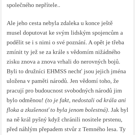
společného nepřítele..
Ale jeho cesta nebyla zdaleka u konce ještě
musel doputovat ke svým lidským spojencům a
podělit se i s nimi o své poznání. A opět je třeba
zmínit ty jež se za krále s vědomím nižádného
zisku znova a znova vrhali do nerovných bojů.
Byli to družníci EHMSS nechť jsou jejich jména
uložena v paměti národů. Jen vědomí toho, že
pracují pro budoucnost svobodných národů jim
bylo odměnou!
(to je fakt, nedostali od krála ani
floka a zkušenosť to byla jenom bolestná)
. Jak byl
na ně král pyšný když chránili nositele prstenu,
před náhlým přepadem stvůr z Temného lesa. Ty