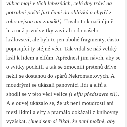
vůbec mají v těch lebezňách, celé dny tráví na
potrubní pošté furt čumí do oblázků a chytří z
toho nejsou ani zamák!)
. Trvalo to k naši újmě
leta než první svitky zavítali i do našeho
království, ale byli to jen ubohé fragmenty, často
popisující ty stéjné věci. Tak vidal se náš veliký
král k lidem a elfům. Apřednesl jim návrh, aby se
o svitky podělili a tak se zmocnili prstenů dříve
nežli se dostanou do spárů Nekromantových. A
moudrými se ukázali panovníci lidí a elfů a
shodli se v této věci velice
(i elfů předtsavte si!)
.
Ale ouvej ukázalo se, že už není moudrosti ani
mezi lidmi a elfy a pramálo dokázali z knihovny
vyzískat.
(hned sem si říkal, že není možné, aby