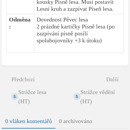
kousky Písně lesa. Musí postavit
Lesní kruh a zazpívat Píseň lesa.
Odměna
Dovednost Pěvec lesa
:
2 prázdné kartičky Písně lesa (po
zazpívání písně posílí
spolubojovníky +3 k útoku)
Zadejte
režim
výběru
Předchozí
Další
sekce
Strážce lesa
Strážce vědění
(HT)
(HT)
0 vláken komentářů
0 archivováno