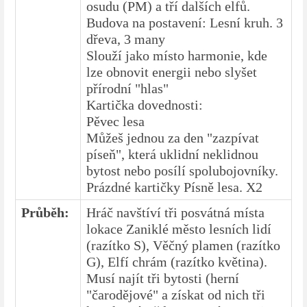
osudu (PM) a tří dalších elfů.
Budova na postavení: Lesní kruh. 3
dřeva, 3 many
Slouží jako místo harmonie, kde
lze obnovit energii nebo slyšet
přírodní "hlas"
Kartička dovednosti:
Pěvec lesa
Můžeš jednou za den "zazpívat
píseň", která uklidní neklidnou
bytost nebo posílí spolubojovníky.
Prázdné kartičky Písně lesa. X2
Průběh:
Hráč navštíví tři posvátná místa
lokace Zaniklé město lesních lidí
(razítko S), Věčný plamen (razítko
G), Elfí chrám (razítko květina).
Musí najít tři bytosti (herní
"čarodějové" a získat od nich tři