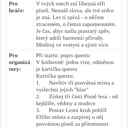
Pro
V tvých snech zní líbezná elfí
hráče:
píseň. Neznáš slova, ale tvé srdce
je zná. Les ti zpívá - o něčem
ztraceném, o čemsi zapomenutém.
Je čas, abys našla prastarý zpěv,
který udrží harmonii přírody.
Medituj ve svatyni a zjisti více.
Pro
Při startu: popis questu
organizá
V knihovně: jedna vize, odměnou
tory:
je kartička questu
Kartička questu:
1.
Navštiv tři posvátná místa a
vyslechni jejich "hlas"
2. Získej
tři části Písně lesa - od
kejklíře, vědmy a mudrce
3.
Postav Lesní kruh poblíž
Elfího města a zazpívej u něj
posvátnou píseň za přítomnosti