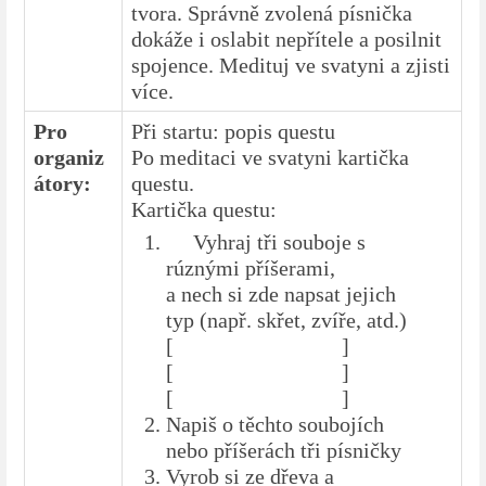
tvora. Správně zvolená písnička
dokáže i oslabit nepřítele a posilnit
spojence. Medituj ve svatyni a zjisti
více.
Pro
Při startu: popis questu
organiz
Po meditaci ve svatyni kartička
átory:
questu.
Kartička questu:
Vyhraj tři souboje s
rúznými příšerami,
a nech si zde napsat jejich
typ (např. skřet, zvíře, atd.)
[ ]
[ ]
[ ]
Napiš o těchto soubojích
nebo příšerách tři písničky
Vyrob si ze dřeva a